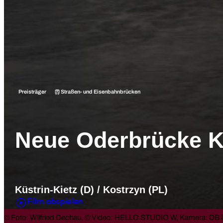
Straßen- und Eisenbahnbrücken
Preisträger
Neue Oderbrücke Kü
Küstrin-Kietz (D) / Kostrzyn (PL)
Film abspielen
© Foto: Wilfried Dechau, © Video: HELLO STUDIO W, Kamera: DB I